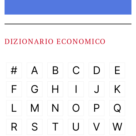
DIZIONARIO ECONOMICO
#
A
B
C
D
E
F
G
H
I
J
K
L
M
N
O
P
Q
R
S
T
U
V
W