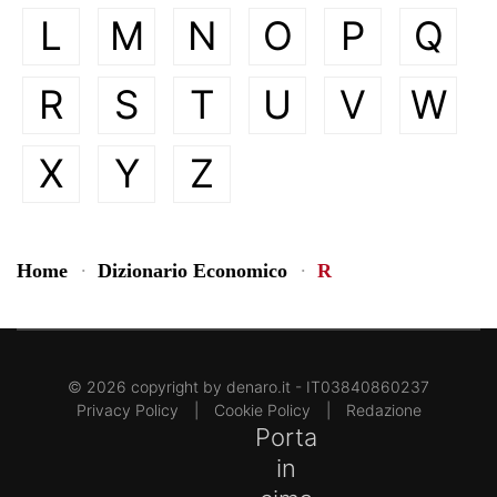
L
M
N
O
P
Q
R
S
T
U
V
W
X
Y
Z
Home
Dizionario Economico
R
©
2026
copyright by
denaro.it
- IT03840860237
Privacy Policy
|
Cookie Policy
|
Redazione
Porta
in