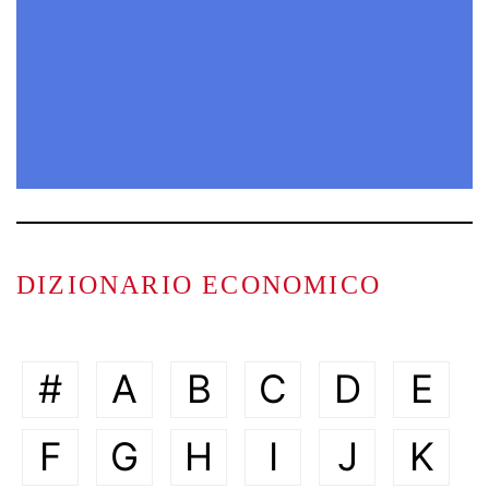
DIZIONARIO ECONOMICO
#
A
B
C
D
E
F
G
H
I
J
K