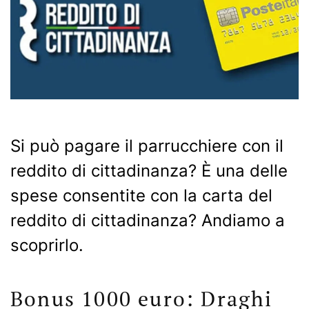
Si può pagare il parrucchiere con il
reddito di cittadinanza? È una delle
spese consentite con la carta del
reddito di cittadinanza? Andiamo a
scoprirlo.
Bonus 1000 euro: Draghi