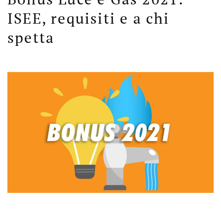
ISEE, requisiti e a chi
spetta