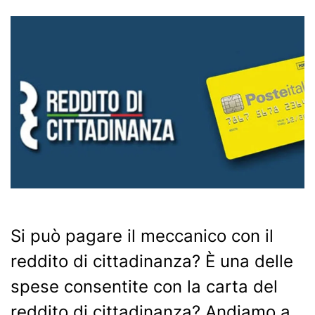
Si può pagare il meccanico con il
reddito di cittadinanza? È una delle
spese consentite con la carta del
reddito di cittadinanza? Andiamo a