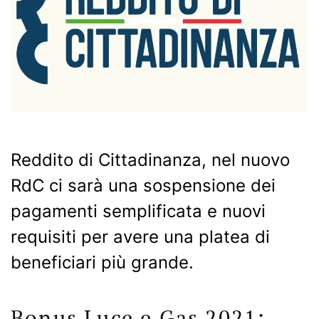
Reddito di Cittadinanza, nel nuovo
RdC ci sarà una sospensione dei
pagamenti semplificata e nuovi
requisiti per avere una platea di
beneficiari più grande.
Bonus Luce e Gas 2021: