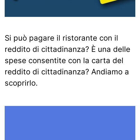
Si può pagare il ristorante con il
reddito di cittadinanza? È una delle
spese consentite con la carta del
reddito di cittadinanza? Andiamo a
scoprirlo.