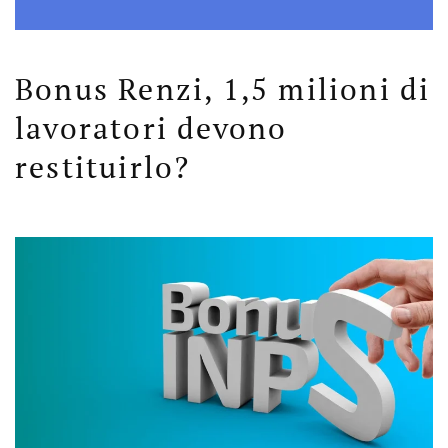
Bonus Renzi, 1,5 milioni di
lavoratori devono
restituirlo?