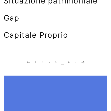
Situazione patrimoniale
Gap
Capitale Proprio
1
2
3
4
5
6
7