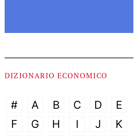
DIZIONARIO ECONOMICO
#
A
B
C
D
E
F
G
H
I
J
K