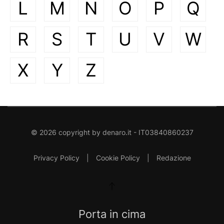
L
M
N
O
P
Q
R
S
T
U
V
W
X
Y
Z
©
2026
copyright by
denaro.it
- IT03840860237
Privacy Policy
|
Cookie Policy
|
Redazione
Porta in cima